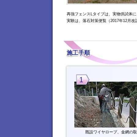
再強フェンスLタイプは、実物供試体
実験は、落石対策便覧（2017年12月
施工手順
1
既設ワイヤロープ、金網の取