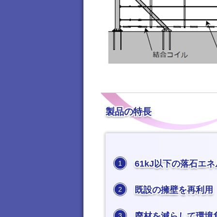
製品の特長
61kJ以下の落石エ
1
既設の擁壁を再利用
2
廃材を減らして環境
3