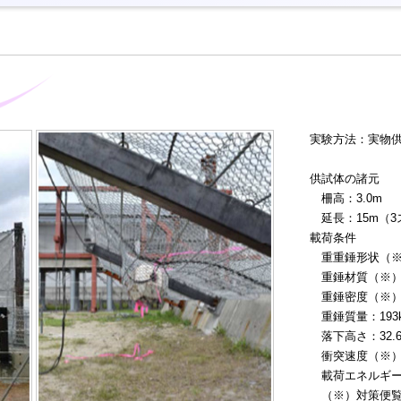
実験方法：実物
供試体の諸元
柵高：3.0m
延長：15m（3
載荷条件
重重錘形状（※
重錘材質（※）
重錘密度（※）：2
重錘質量：193k
落下高さ：32.
衝突速度（※）：V
載荷エネルギー：
（※）対策便覧（