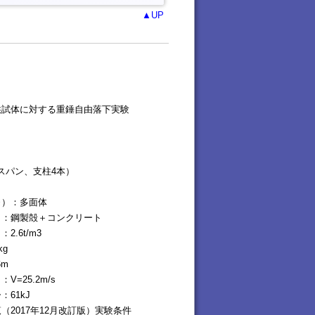
▲UP
供試体に対する重錘自由落下実験
スパン、支柱4本）
）：多面体
：鋼製殻＋コンクリート
.6t/m3
g
6m
=25.2m/s
61kJ
2017年12月改訂版）実験条件