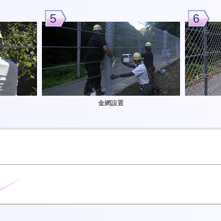
5
6
金網設置