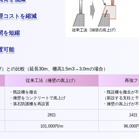
理コストを縮減
間を短縮
置可能
との比較（延長30m、柵高1.5m3→3.0mの場合）
従来工法（擁壁の嵩上げ）
再強フ
・既設柵を撤去
・既設柵を撤去が不
・擁壁をコンクリートで嵩上げ
（新設する支柱と干
・落石防護柵を再設置
・擁壁の嵩上げが不
28日
14日
101,000円/m
96,00