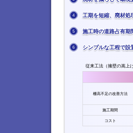
工期を短縮、廃材処
4
施工時の道路占有期
5
シンプルな工程で設
6
従来工法（擁壁の嵩上げ）
柵高不足の改善方法
施工期間
コスト