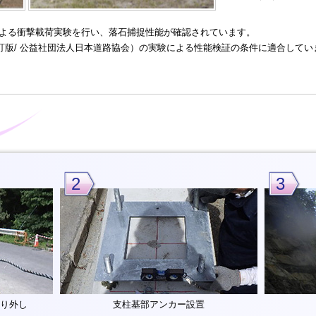
による衝撃載荷実験を行い、落石捕捉性能が確認されています。
改訂版/ 公益社団法人日本道路協会）の実験による性能検証の条件に適合してい
2
3
り外し
支柱基部アンカー設置