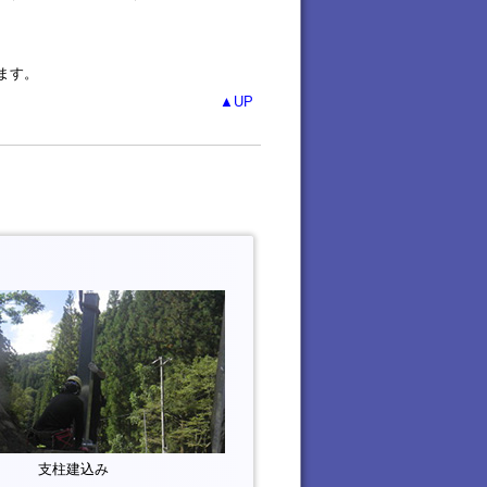
ます。
▲UP
支柱建込み