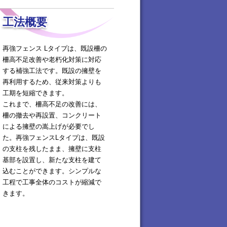
工法概要
再強フェンス Lタイプは、既設柵の
柵高不足改善や老朽化対策に対応
する補強工法です。既設の擁壁を
再利用するため、従来対策よりも
工期を短縮できます。
これまで、柵高不足の改善には、
柵の撤去や再設置、コンクリート
による擁壁の嵩上げが必要でし
た。再強フェンスLタイプは、既設
の支柱を残したまま、擁壁に支柱
基部を設置し、新たな支柱を建て
込むことができます。シンプルな
工程で工事全体のコストが縮減で
きます。