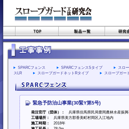
SPARCフェンス
SPARCフェンスSタイプ
スロー
スLR
スロープガードネットRタイプ
スロープガー
緊急予防治山事業(30緊Y第5号)
発注官庁（団体）：
兵庫県但馬県民局豊岡農林水産振興
工場場所：
兵庫県美方郡香美町村岡区入江地内
施工時期：
2018年
施工延長：
78.0m