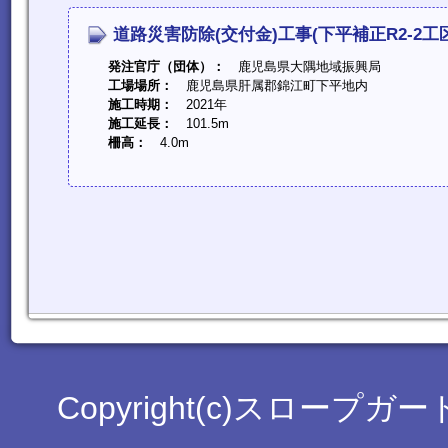
道路災害防除(交付金)工事(下平補正R2-2工
発注官庁（団体）：
鹿児島県大隅地域振興局
工場場所：
鹿児島県肝属郡錦江町下平地内
施工時期：
2021年
施工延長：
101.5m
柵高：
4.0m
Copyright(c)スロープガード工