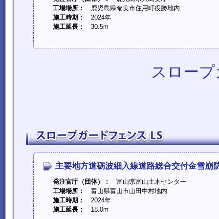
工場場所：
鹿児島県奄美市住用町役勝地内
施工時期：
2024年
施工延長：
30.5m
スロープ
主要地方道砺波細入線道路総合交付金雪崩
発注官庁（団体）：
富山県富山土木センター
工場場所：
富山県富山市山田中村地内
施工時期：
2024年
施工延長：
18.0m