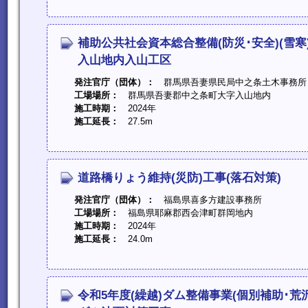
補助公共社会資本総合整備(防災･安全)(雪寒
入山地内入山工区
発注官庁（団体）：
群馬県吾妻県民局中之条土木事務所
工場場所：
群馬県吾妻郡中之条町大字入山地内
施工時期：
2024年
施工延長：
27.5m
道路橋りょう維持(災防)工事(落石対策)
発注官庁（団体）：
福島県喜多方建設事務所
工場場所：
福島県耶麻郡西会津町群岡地内
施工時期：
2024年
施工延長：
24.0m
令和5年度(繰越)ダム整備事業(個別補助･荒