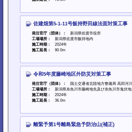
佐建畑第5-1-11号飯持野田線法面対策工事
発注官庁（団体）：
新潟県佐渡市役所
工場場所：
新潟県佐渡市飯持地内
施工時期：
2024年
施工延長：
90.0m
令和5年度藤崎地区外防災対策工事
発注官庁（団体）：
国土交通省北陸地方整備局 高田河
工場場所：
新潟県糸魚川市藤崎地先及び糸魚川市鬼伏地
施工時期：
2024年
施工延長：
36.0m
離緊予第1号離島緊急予防治山(補正)