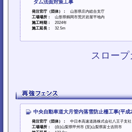
ダム法面対策工事
発注官庁（団体）：
山形県庄内総合支庁
工場場所：
山形県鶴岡市荒沢岩屋平地内
施工時期：
2024年
施工延長：
32.5m
スロープ
中央自動車道大月管内落雪防止柵工事(平成2
発注官庁（団体）：
中日本高速道路株式会社八王子支社
工場場所：
(自)山梨県甲州市 (至)山梨県富士吉田市