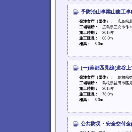
予防治山事業山腹工事N
発注官庁（団体）：
広島県北
工場場所：
広島県三次市作木
施工時期：
2018年
施工延長：
66.0m
柵高：
3.0m
(一)美都匹見線(道谷上
発注官庁（団体）：
島根県益
工場場所：
島根県益田市匹見
施工時期：
2018年
施工延長：
78.0m
柵高：
3.0m
公共防災・安全交付金(国