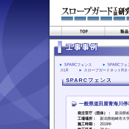
SPARCフェンス
SPARCフ
スLR
スロープガードネットRタ
SPARCフェンス
一般県道田屋青海川停
発注官庁（団体）：
新潟県柏
工場場所：
新潟県柏崎市大字
施工時期：
2019年