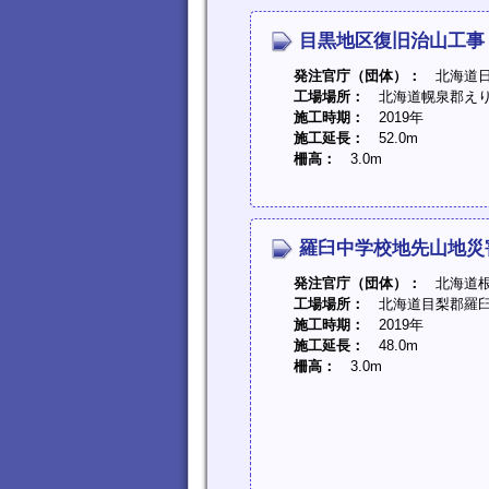
目黒地区復旧治山工事
発注官庁（団体）：
北海道日
工場場所：
北海道幌泉郡えり
施工時期：
2019年
施工延長：
52.0m
柵高：
3.0m
羅臼中学校地先山地災
発注官庁（団体）：
北海道根
工場場所：
北海道目梨郡羅臼
施工時期：
2019年
施工延長：
48.0m
柵高：
3.0m