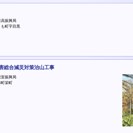
高振興局
も町字目黒
害総合減災対策治山工事
室振興局
町栄町